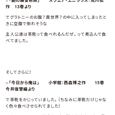
○「鋼の錬金術師」 スクエア・エニックス：
荒川弘
作 13巻より
でグラトニーのお腹？異世界？の中に入ってしまったと
きに空腹で倒れそうな
主人公達は革靴って食べれるんだぜ。って煮込んで食
べてました。
そしてさらに！
○「今日から俺は」 小学館：
西森博之
作 15巻
今井復讐編より
で革靴をかじっていました。（ちなみに革靴だけじゃな
く色々食べさせられてました）