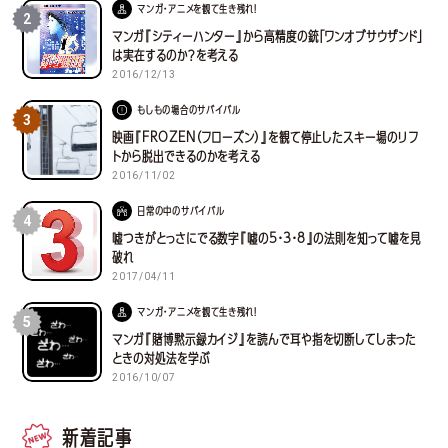
マンガ・アニメを観て生き残れ！
2
マンガ『シティーハンター』から高精度の銃「ワンオブサウザンド」
は実在するのか？を考える
2016/12/13
もしもの場合のサバイバル
3
映画『FROZEN（フローズン）』を観て停止したスキー場のリフ
トから脱出できるのかを考える
2016/11/02
日常の中のサバイバル
4
嘘つきがとっさにでる数字『嘘の5・3・8』の法則を知って嘘を見
破れ
2017/04/11
マンガ・アニメを観て生き残れ！
5
マンガ『賭博黙示録カイジ』を読んで耳や指を切断してしまった
ときの対処法を学ぶ
2016/10/07
新着記事