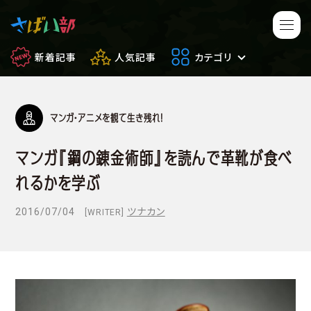
新着記事
人気記事
カテゴリ
マンガ・アニメを観て生き残れ！
マンガ・アニメ
映画・ドラマ
マンガ『鋼の錬金術師』を読んで革靴が食べ
ゲーム
日常のサバイバル
れるかを学ぶ
もしもの場合
便利アイテム
2016/07/04
ツナカン
[WRITER]
サバイバルゲーム
サバゲー豆知識
フィールドレビュー
やってみた