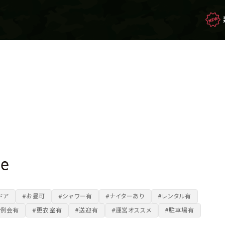
映画・ドラマを観て
生き残れ！
もしもの場合のサバイバル
se
サバゲー豆知識
ドア
#お昼可
#シャワー有
#ナイターあり
#レンタル有
定例会有
#更衣室有
#送迎有
#運営オススメ
#駐車場有