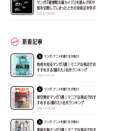
マンガ『賭博黙示録カイジ』を読んで耳や
指を切断してしまったときの対処法を学ぶ
2016/10/07
新着記事
マンガ・アニメを観て生き残れ！
他者を知るマンガ３選｜マニアな視点でお
すすめする(隠れた)名作ランキング
2021/11/17
マンガ・アニメを観て生き残れ！
架空歴史マンガ３選｜マニアな視点でおす
すめする(隠れた)名作ランキング
2021/10/22
マンガ・アニメを観て生き残れ！
異星生物マンガ３選｜マニアな視点でおす