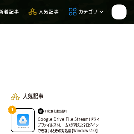
新着記事
人気記事
カテゴリ
ゲームをプレイして
生き残れ！
生き残るための
便利アイテム
人気記事
1
サバゲーフィールドレビュー
IT社会を生き残れ！
Google Drive File Stream（ドライ
ブファイルストリーム）が消えた？ログイン
できない！ときの対処法【Windows10】