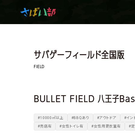
マンガ・アニメを観て
サバゲーフィールド全国版
生き残れ！
FIELD
日常の中のサバイバル
BULLET FIELD 八王子Ba
サバイバルゲーム
#10000㎡以上
#BBQあり
#アウトドア
#イン
#売店有
#女性トイレ有
#女性用更衣室有
#