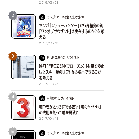
2018/08/31
2
マンガ・アニメを観て生き残れ！
マンガ『シティーハンター』から高精度の銃
「ワンオブサウザンド」は実在するのか？を考
える
2016/12/13
3
もしもの場合のサバイバル
映画『FROZEN（フローズン）』を観て停止
したスキー場のリフトから脱出できるのか
を考える
2016/11/02
4
日常の中のサバイバル
嘘つきがとっさにでる数字『嘘の5・3・8』
の法則を知って嘘を見破れ
2017/04/11
5
マンガ・アニメを観て生き残れ！